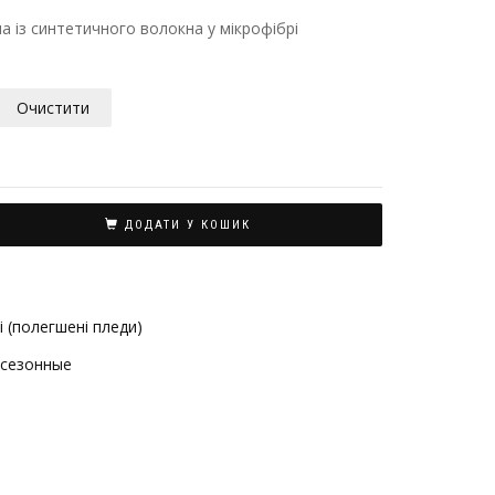
а із синтетичного волокна у мікрофібрі
Очистити
ДОДАТИ У КОШИК
і (полегшені пледи)
сезонные