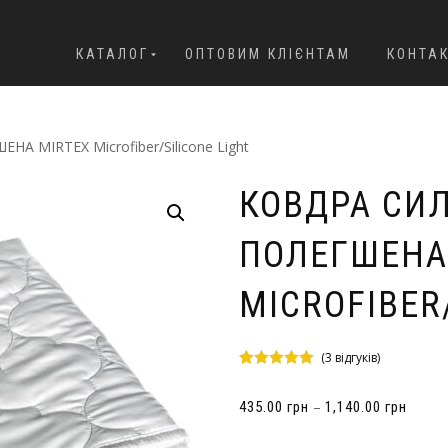
КАТАЛОГ
ОПТОВИМ КЛІЄНТАМ
КОНТА
 MIRTEX Microfiber/Silicone Light
КОВДРА СИ
ПОЛЕГШЕНА
MICROFIBER
(
3
відгуків)
Рейтинг
2
5.00
з 5 на
–
435.00
грн
1,140.00
грн
основі
опитування
покупців