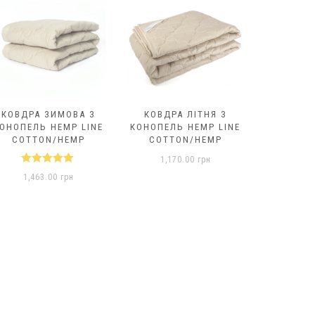
КОВДРА ЗИМОВА З
КОВДРА ЛІТНЯ З
КОВДРА 
ОНОПЕЛЬ HEMP LINE
КОНОПЕЛЬ HEMP LINE
ПОЛЕГШ
COTTON/HEMP
COTTON/HEMP
MICROFIB
L
1,170.00
грн
Оцінено в
1,463.00
грн
5.00
з 5
Оц
43
5.