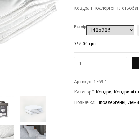
Ковдра гіпоалергенна стьобан
Розмір
795.00
грн
Артикул:
1769-1
Категорії:
Ковдри
,
Ковдри літн
Позначки:
Гіпоалергенні
,
Деми