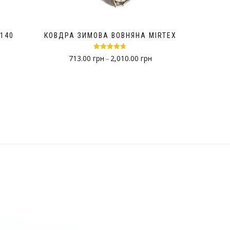
140
КОВДРА ЗИМОВА ВОВНЯНА MIRTEX
Оцінено в
713.00
грн
2,010.00
грн
–
4.67
з 5