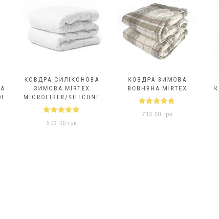
КОВДРА СИЛІКОНОВА
КОВДРА ЗИМОВА
НА
ЗИМОВА MIRTEX
ВОВНЯНА MIRTEX
К
OL
MICROFIBER/SILICONE
Оцінено в
713.00
грн
4.67
з 5
Оцінено в
503.00
грн
5.00
з 5