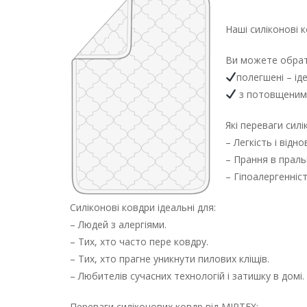
Наші силіконові 
Ви можете обрат
полегшені – іде
з потовщеним
Які переваги сил
– Легкість і відн
– Прання в праль
– Гіпоалергенніст
Силіконові ковдри ідеальні для:
– Людей з алергіями.
– Тих, хто часто пере ковдру.
– Тих, хто прагне уникнути пилових кліщів.
– Любителів сучасних технологій і затишку в домі.
Переваги силіконових ковдр від MIRTEX: