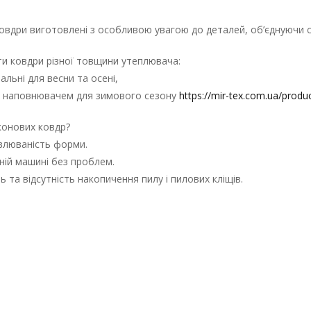
ковдри виготовлені з особливою увагою до деталей, об’єднуючи с
и ковдри різної товщини утеплювача:
альні для весни та осені,
 наповнювачем для зимового сезону
https://mir-tex.com.ua/produ
іконових ковдр?
овлюваність форми.
ній машині без проблем.
ь та відсутність накопичення пилу і пилових кліщів.