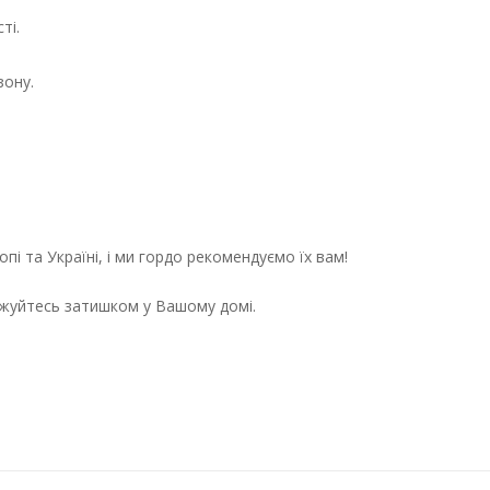
ті.
зону.
пі та Україні, і ми гордо рекомендуємо їх вам!
джуйтесь затишком у Вашому домі.