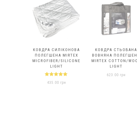
ІТНЯ З
КОВДРА СИЛІКОНОВА
КОВДРА СТЬОБАНА
EMP LINE
ПОЛЕГШЕНА MIRTEX
ВОВНЯНА ПОЛЕГШЕ
/HEMP
MICROFIBER/SILICONE
MIRTEX COTTON/WO
LIGHT
LIGHT
0
грн
623.00
грн
Оцінено в
435.00
грн
5.00
з 5