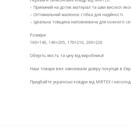
– Приємний на дотик матеріал та шви високої якос
– Оптимальний малюнок стібка для надійності.
– Ідеальна товщина наповнювача для кожного се
Розміри:
100×140, 140×205, 170×210, 200×220
Оберіть якість та ціну від виробника!
Наші товари вже завоювали довіру покупців в Євро
Придбайте українські ковдри від MIRTEX і насоло