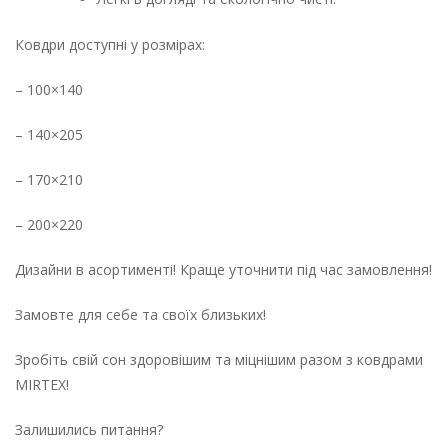
Ковдри доступні у розмірах:
– 100×140
– 140×205
– 170×210
– 200×220
Дизайни в асортименті! Краще уточнити під час замовлення!
Замовте для себе та своїх близьких!
Зробіть свій сон здоровішим та міцнішим разом з ковдрами
MIRTEX!
Залишились питання?