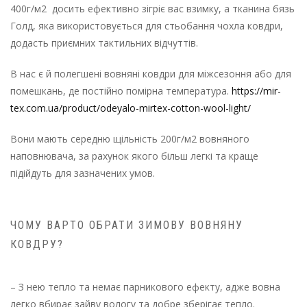
400г/м2
досить ефективно зігріє вас взимку, а тканина бязь
Голд, яка використовується для стьобання чохла ковдри,
додасть приємних тактильних відчуттів.
В нас є й полегшені вовняні ковдри для міжсезоння або для
помешкань, де постійно помірна температура.
https://mir-
tex.com.ua/product/odeyalo-mirtex-cotton-wool-light/
Вони мають середню щільність 200г/м2 вовняного
наповнювача, за рахунок якого більш легкі та краще
підійдуть для зазначених умов.
ЧОМУ ВАРТО ОБРАТИ ЗИМОВУ ВОВНЯНУ
КОВДРУ?
– З нею тепло та немає парникового ефекту, адже вовна
легко вбирає зайву вологу та добре зберігає тепло.