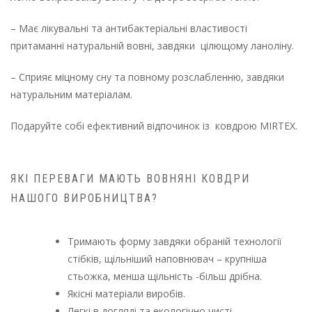
– Має лікувальні та антибактеріальні властивості
притаманні натуральній вовні, завдяки
цілющому ланоліну.
– Сприяє міцному сну та повному розслабленню, завдяки
натуральним матеріалам.
Подаруйте собі ефективний відпочинок із ковдрою MIRTEX.
ЯКІ ПЕРЕВАГИ МАЮТЬ ВОВНЯНІ КОВДРИ
НАШОГО ВИРОБНИЦТВА?
Тримають форму завдяки обраній технології
стібків, щільніший наповнювач – крупніша
стьожка, менша щільність -більш дрібна.
Якісні матеріали виробів.
Легкі в догляді та екологічно чисті.