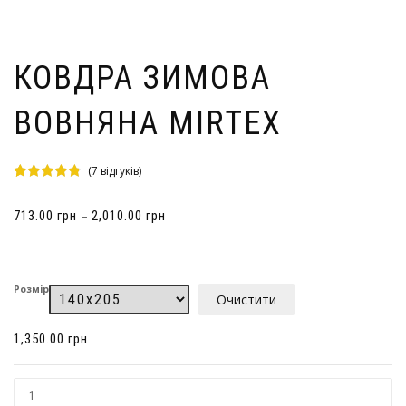
КОВДРА ЗИМОВА
ВОВНЯНА MIRTEX
(
7
відгуків)
Рейтинг
3
4.67
з 5 на
–
713.00
грн
2,010.00
грн
основі
опитування
покупців
Розмір
Очистити
1,350.00
грн