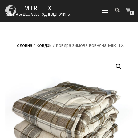
MIRTEX
TOGGLE
0
ЗАВТРА БУДЕ... А СЬОГОДНІ ВІДПОЧИНЬ!
NAVIGATION
Головна
/
Ковдри
/ Ковдра зимова вовняна MIRTEX